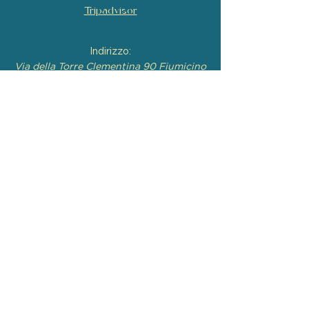
Tripadvisor
Indirizzo:
Via della Torre Clementina 90 Fiumicino
Contatti:
+39 3317058745
/
+39 0657103 917
Orari:
Lunedì 12:00-15:30 / 18:00-22:30
Martedì 12:00-15:30 / 18:00-22:30
Mercoledì CHIUSO
Giovedì 12:00-15:30 / 18:00-22:30
Venerdì 12:00-15:30 / 18:00-22:30
Sabato 12:00-15:30 / 18:00-22:30
Domenica 12:00-15:30 / 18:00-22:30
Salotto Valadier - Powered