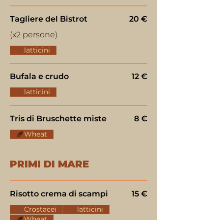
Tagliere del Bistrot
20 €
(x2 persone)
latticini
Bufala e crudo
12 €
latticini
Tris di Bruschette miste
8 €
Wheat
PRIMI DI MARE
Risotto crema di scampi
15 €
Crostacei
latticini
Wheat