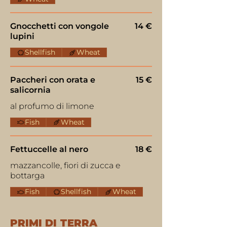
Gnocchetti con vongole
14 €
lupini
Shellfish
Wheat
Paccheri con orata e
15 €
salicornia
al profumo di limone
Fish
Wheat
Fettuccelle al nero
18 €
mazzancolle, fiori di zucca e
bottarga
Fish
Shellfish
Wheat
PRIMI DI TERRA