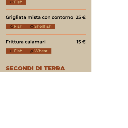
Fish
Grigliata mista con contorno
25 €
Fish
Shellfish
Frittura calamari
15 €
Fish
Wheat
SECONDI DI TERRA
Tagliata di manzo rucola e
25 €
pomodorini
con contorno
Tagliata di manzo rosmarino
25 €
e sale grosso