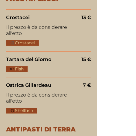
Crostacei
13 €
Il prezzo è da considerare
all'etto
Crostacei
Tartara del Giorno
15 €
Fish
Ostrica Gillardeau
7 €
Il prezzo è da considerare
all'etto
Shellfish
ANTIPASTI DI TERRA