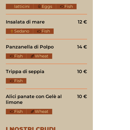
latticini
Eggs
Fish
Insalata di mare
12 €
Sedano
Fish
Panzanella di Polpo
14 €
Fish
Wheat
Trippa di seppia
10 €
Fish
Alici panate con Gelè al
10 €
limone
Fish
Wheat
I NOSTRI CRUDI